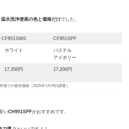
、
温水洗浄便座の色と価格だけ
でした。
CF951SWS
CF951SPF
ホワイト
パステル
アイボリー
17,350円
17,200円
場での最安価格（2025年1月28日調査）
安い
CH951SPF
がおすすめです。
色で選ぶ
といいですよ！