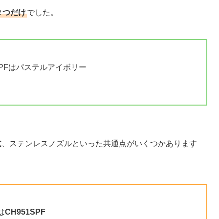
２つだけ
でした。
1SPFはパステルアイボリー
は貯湯式、ステンレスノズルといった共通点がいくつかあります
は
CH951SPF