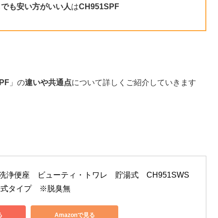
しでも安い方がいい人
は
CH951SPF
PF
」の
違いや共通点
について詳しくご紹介していきます
　温水洗浄便座　ビューティ・トワレ　貯湯式　CH951SWS
湯式タイプ　※脱臭無
る
Amazonで見る