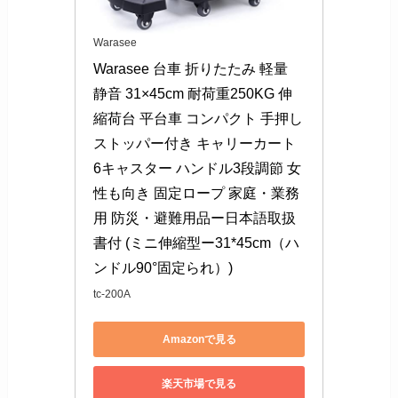
Warasee
Warasee 台車 折りたたみ 軽量 
静音 31×45cm 耐荷重250KG 伸
縮荷台 平台車 コンパクト 手押し 
ストッパー付き キャリーカート 
6キャスター ハンドル3段調節 女
性も向き 固定ロープ 家庭・業務
用 防災・避難用品ー日本語取扱
書付 (ミニ伸縮型ー31*45cm（ハ
ンドル90°固定られ）)
tc-200A
Amazonで見る
楽天市場で見る