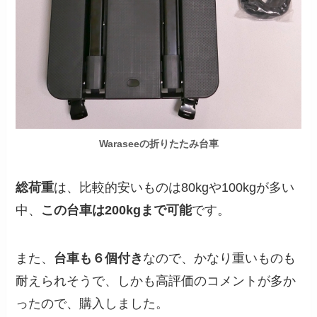
Waraseeの折りたたみ台車
総荷重
は、比較的安いものは80kgや100kgが多い
中、
この台車は200kgまで可能
です。
また、
台車も６個付き
なので、かなり重いものも
耐えられそうで、しかも高評価のコメントが多か
ったので、購入しました。