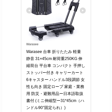
Warasee
Warasee 台車 折りたたみ 軽量 
静音 31×45cm 耐荷重250KG 伸
縮荷台 平台車 コンパクト 手押し 
ストッパー付き キャリーカート 
6キャスター ハンドル3段調節 女
性も向き 固定ロープ 家庭・業務
用 防災・避難用品ー日本語取扱
書付 (ミニ伸縮型ー31*45cm（ハ
ンドル90°固定られ）)