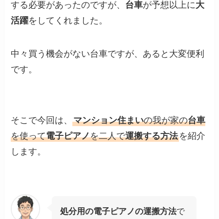
する必要があったのですが、
台車
が予想以上に
大
活躍
をしてくれました。
中々買う機会がない台車ですが、あると大変便利
です。
そこで今回は、
マンション住まい
の我が家の
台車
を使って
電子ピアノ
を二人で
運搬する方法
を紹介
します。
処分用の電子ピアノの運搬方法
で