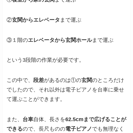
②
玄関からエレベータ
まで運ぶ
③１階の
エレベータから玄関ホール
まで運ぶ
という3段階の作業が必要です。
この中で、
段差
があるのは①の
玄関
のところだけ
でしたので、それ以外は電子ピアノを台車に乗せ
て運ぶことができます。
また、
台車
自体、長さを
62.5cmまで広げることが
できる
ので、長尺ものの
電子ピアノ
でも無理なく