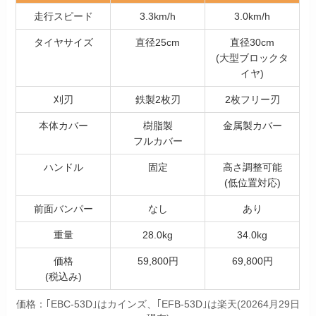
走行スピード
3.3km/h
3.0km/h
タイヤサイズ
直径25cm
直径30cm
(大型ブロックタ
イヤ)
刈刃
鉄製2枚刃
2枚フリー刃
本体カバー
樹脂製
金属製カバー
フルカバー
ハンドル
固定
高さ調整可能
(低位置対応)
前面バンパー
なし
あり
重量
28.0kg
34.0kg
価格
59,800円
69,800円
(税込み)
価格：｢EBC-53D｣はカインズ、｢EFB-53D｣は楽天(20264月29日