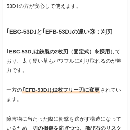
53D｣の方が安心して使えます。
｢EBC-53D｣と｢EFB-53D｣の違い③：刈刃
｢EBC-53D｣は鉄製の2枚刃（固定式）を採用
して
おり、太く硬い草もパワフルに刈り取れるのが魅
力です。
一方の
｢EFB-53D｣は2枚フリー刃に変更
されてい
ます。
障害物に当たった際に衝撃を逃がす構造になって
いるため、
刃の損傷を防ぎつつ、飛び石のリスク