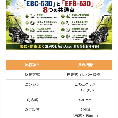
比較項目
共通機能
駆動方式
自走式（レバー操作）
エンジン
170ccクラス
4サイクル
刈込幅
530mm
刈高調整
7段階
（約30～95mm）