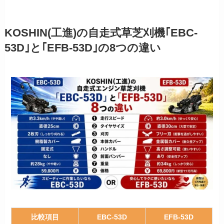
KOSHIN(工進)の自走式草芝刈機｢EBC-
53D｣と｢EFB-53D｣の8つの違い
比較項目
EBC-53D
EFB-53D