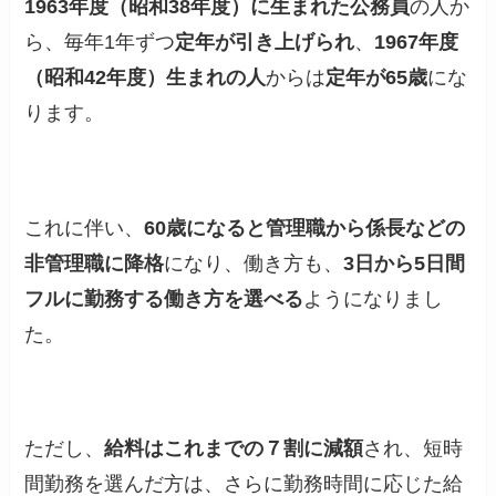
1963年度（昭和38年度）に生まれた公務員
の人か
ら、毎年1年ずつ
定年が引き上げられ
、
1967年度
（昭和42年度）生まれの人
からは
定年が65歳
にな
ります。
これに伴い、
60歳になると管理職から係長などの
非管理職に降格
になり、働き方も、
3日から5日間
フルに勤務する働き方を選べる
ようになりまし
た。
ただし、
給料はこれまでの７割に減額
され、短時
間勤務を選んだ方は、さらに勤務時間に応じた給