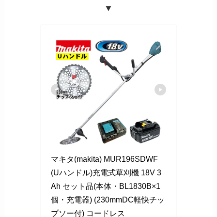
▼
マキタ(makita) MUR196SDWF 
(Uハンドル)充電式草刈機 18V 3
Ah セット品(本体・BL1830B×1
個・充電器) (230mmDC軽快チッ
プソー付) コードレス