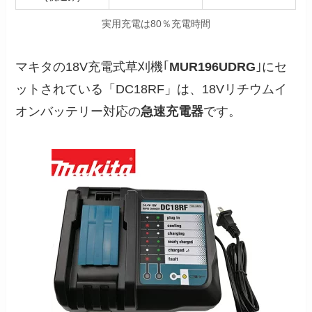
実用充電は80％充電時間
マキタの18V充電式草刈機｢
MUR196UDRG
｣にセ
ットされている「DC18RF」は、18Vリチウムイ
オンバッテリー対応の
急速充電器
です。