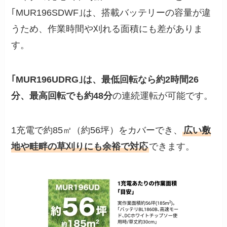
｢MUR196SDWF｣は、搭載バッテリーの容量が違
うため、作業時間や刈れる面積にも差がありま
す。
｢MUR196UDRG｣は、最低回転なら約2時間26
分、最高回転でも約48分
の連続運転が可能です。
1充電で約85㎡（約56坪）をカバーでき、
広い敷
地や畦畔の草刈りにも余裕で対応
できます。