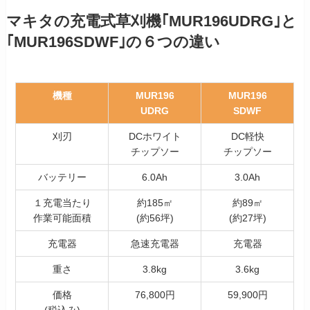
マキタの充電式草刈機｢MUR196UDRG｣と
｢MUR196SDWF｣の６つの違い
機種
MUR196
MUR196
UDRG
SDWF
刈刃
DCホワイト
DC軽快
チップソー
チップソー
バッテリー
6.0Ah
3.0Ah
１充電当たり
約185㎡
約89㎡
作業可能面積
(約56坪)
(約27坪)
充電器
急速充電器
充電器
重さ
3.8kg
3.6kg
価格
76,800円
59,900円