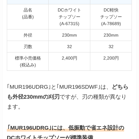
品名
DCホワイト
DC軽快
(品番)
チップソー
チップソー
(A-67315)
(A-78689)
外径
230mm
230mm
刃数
32
32
標準小売価格
2,400円
2,200円
(税込み)
｢MUR196UDRG｣と｢MUR196SDWF｣は、
どちら
も外径230mmの刈刃
ですが、刃の種類が異なり
ます。
｢MUR196UDRG｣には、低振動で省エネ設計の
DCホワイトチップソーが標準装備
。