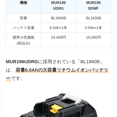
機種
MUR196
MUR196
UDRG
SDWF
型番
BL1860B
BL1830B
バッテリ容量
6.0Ah×1本
3.0Ah×1本
標準小売価格
24,400円
19,000円
(税込み)
MUR196UDRG
に採用されている「BL1860B」
は、
容量6.0Ahの大容量リチウムイオンバッテリ
ー
です。