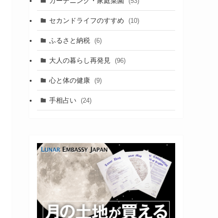
ガーデニング・家庭菜園
(53)
セカンドライフのすすめ
(10)
ふるさと納税
(6)
大人の暮らし再発見
(96)
心と体の健康
(9)
手相占い
(24)