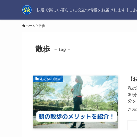
快適で楽しい暮らしに役立つ情報をお届けします | し
ホーム
散歩
散歩
– tag –
【
心と体の健康
私の
30
分を
20