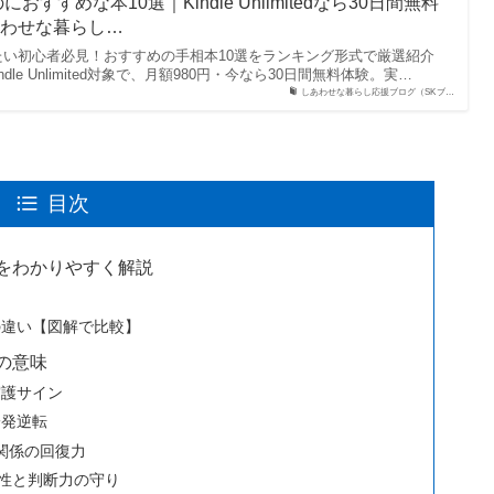
すすめな本10選｜Kindle Unlimitedなら30日間無料
あわせな暮らし…
い初心者必見！おすすめの手相本10選をランキング形式で厳選紹介
dle Unlimited対象で、月額980円・今なら30日間無料体験。実…
しあわせな暮らし応援ブログ（SKブ…
目次
をわかりやすく解説
の違い【図解で比較】
の意味
守護サイン
一発逆転
関係の回復力
知性と判断力の守り