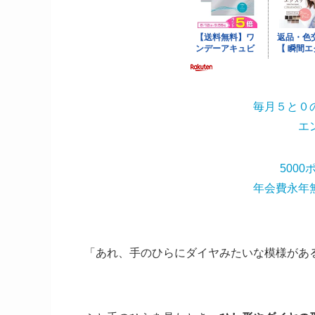
毎月５と０
エ
500
年会費永年
「あれ、手のひらにダイヤみたいな模様があ