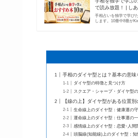
手相を独学で学ぶのにお
で読み放題！ | し
手相占いを独学で学びた
します。10冊中8冊がKin
手相のダイヤ型とは？基本の意味
ダイヤ型の特徴と見つけ方
スクエア・シャープ・ダイヤ型
【線の上】ダイヤ型がある位置別
生命線上のダイヤ型：健康運の
運命線上のダイヤ型：仕事運の
感情線上のダイヤ型：恋愛･人間
頭脳線(知能線)上のダイヤ型：