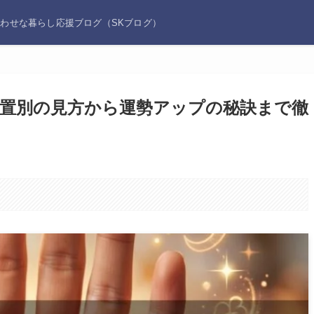
あわせな暮らし応援ブログ（SKブログ）
置別の見方から運勢アップの秘訣まで徹
。