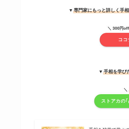
▼
専門家にもっと詳しく手相
＼ 300円
ココ
▼
手相を学び
＼
ストアカの｢