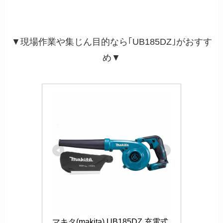
▼現場作業や集じん目的なら｢UB185DZ｣がおすす
め▼
マキタ(makita) UB185DZ 充電式