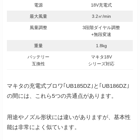
電源
18V充電式
最大風量
3.2㎥/min
風量調整
3段階ダイヤル調整
+無段変速
重量
1.8kg
バッテリー
マキタ18V
互換性
シリーズ対応
マキタの充電式ブロワ｢UB185DZ｣と｢UB186DZ｣
の間には、これら5つの共通点があります。
用途やノズル形状には違いがありますが、基本性
能は非常によく似ています。