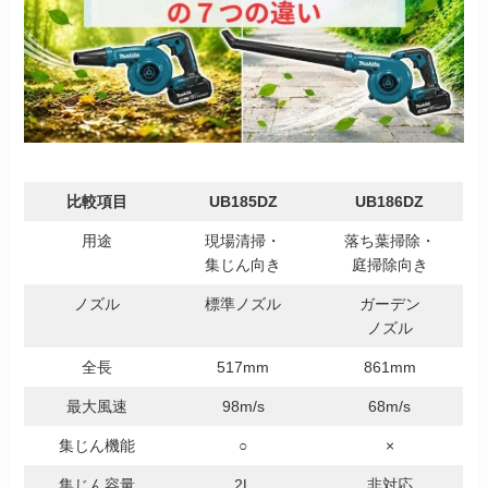
比較項目
UB185DZ
UB186DZ
用途
現場清掃・
落ち葉掃除・
集じん向き
庭掃除向き
ノズル
標準ノズル
ガーデン
ノズル
全長
517mm
861mm
最大風速
98m/s
68m/s
集じん機能
○
×
集じん容量
2L
非対応