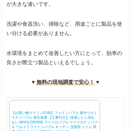
が大きな違いです。
洗濯や食器洗い、掃除など、用途ごとに製品を使
い分ける必要がありません。
水環境をまとめて改善したい方にとって、効率の
良さが際立つ製品といえるでしょう。
▼
無料の現地調査で安心！
▼
【お買い物マラソンP2倍】ファインバブル 家中ウルト
ラナノバブル 発生装置 【工事付き】 体感したら戻れ
ない WHOLEINONE マイクロバブル マイクロナノバブ
ル ウルトラファインバブル キッチン 洗面所 トイレ 快