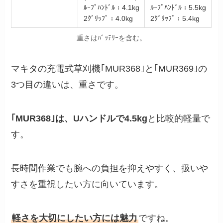
ﾙｰﾌﾟﾊﾝﾄﾞﾙ：4.1kg
ﾙｰﾌﾟﾊﾝﾄﾞﾙ：5.5kg
2ｸﾞﾘｯﾌﾟ：4.0kg
2ｸﾞﾘｯﾌﾟ：5.4kg
重さはﾊﾞｯﾃﾘｰを含む。
マキタの充電式草刈機｢MUR368｣と｢MUR369｣の
3つ目の違いは、重さです。
｢MUR368｣は、Uハンドルで4.5kg
と比較的軽量で
す。
長時間作業でも腕への負担を抑えやすく、扱いや
すさを重視したい方に向いています。
軽さを大切にしたい方には魅力
ですね。