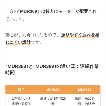
一方の
｢MUR369］は後方にモーターが配置
され
ています。
重心が手元寄りになるので、
振りやすく疲れを感
じにくい設計
です。
｢MUR368｣と｢MUR369｣の違い③：連続作業
時間
項目
MUR368
MUR369
1充電当たり
高速：約1時間25
高速：約25分
連続作業時間
分
中速：約35分