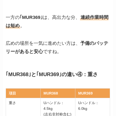
一方の
｢MUR369｣
は、高出力な分、
連続作業時間
は短め
。
広めの場所を一気に進めたい方は、
予備のバッテ
リーがあると安心
ですね。
｢MUR368｣と｢MUR369｣の違い④：重さ
項目
MUR368
MUR369
重さ
Uハンドル：
Uハンドル：
4.5kg
6.0kg
(左右非対称含む)