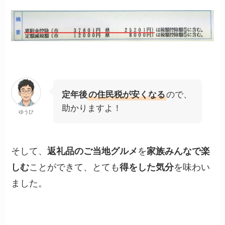
定年後
の住民税が安くなる
ので、
助かりますよ！
ゆうひ
そして、
返礼品のご当地グルメ
を
家族みんなで楽
しむ
ことができて、とても
得をした気分
を味わい
ました。