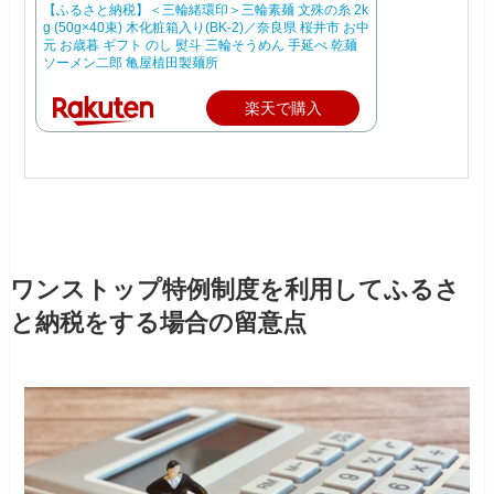
【ふるさと納税】＜三輪緒環印＞三輪素麺 文殊の糸 2k
g (50g×40束) 木化粧箱入り(BK-2)／奈良県 桜井市 お中
元 お歳暮 ギフト のし 熨斗 三輪そうめん 手延べ 乾麺
ソーメン二郎 亀屋植田製麺所
楽天で購入
ワンストップ特例制度を利用してふるさ
と納税をする場合の留意点